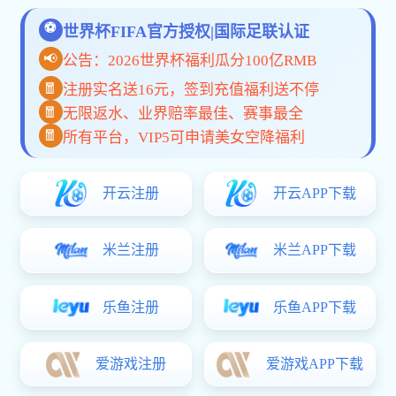
三、服务范围
我们提供包括实时比分、体育数据、赛事资讯等服务。具体
内容可能因运营策略进行相应调整。
四、用户行为规范
不得发布非法、敏感或有害内容
不得借助本平台从事任何形式的违法行为
不得利用技术手段破坏平台数据或干扰系统运行
五、知识产权
平台所有文字、图像、数据、设计等内容均属平台或合作方
合法所有，未经授权禁止任何形式的转载或使用。
六、服务终止
若用户违反平台规定或存在不当行为，球友会平台有权中止
其服务，恕不另行通知。
七、法律责任与适用